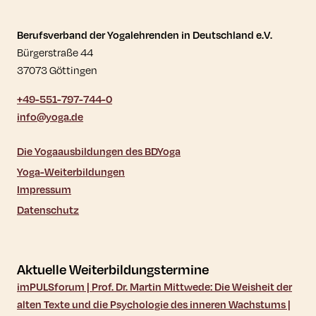
Kontaktdaten und weitere Links
Berufsverband der Yogalehrenden in Deutschland e.V.
Bürgerstraße 44
37073 Göttingen
+49-551-797-744-0
info@yoga.de
Die Yogaausbildungen des BDYoga
Yoga-Weiterbildungen
Impressum
Datenschutz
Aktuelle Weiterbildungstermine
imPULSforum | Prof. Dr. Martin Mittwede: Die Weisheit der
alten Texte und die Psychologie des inneren Wachstums |