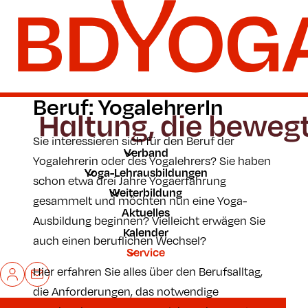
Zum Hauptinhalt der Seite springen
Zur Startseite navigieren
Beruf: YogalehrerIn
Sie interessieren sich für den Beruf der
Verband
Yogalehrerin oder des Yogalehrers? Sie haben
Yoga-Lehrausbildungen
schon etwa drei Jahre Yogaerfahrung
Weiterbildung
gesammelt und möchten nun eine Yoga-
Aktuelles
Ausbildung beginnen? Vielleicht erwägen Sie
Kalender
auch einen beruflichen Wechsel?
Service
Hier erfahren Sie alles über den Berufsalltag,
Mein BDYoga
Kontakt
die Anforderungen, das notwendige