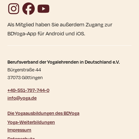
Instagram
Facebook
YouTube
Als Mitglied haben Sie außerdem Zugang zur
BDYoga-App für Android und iOS.
Kontaktdaten und weitere Links
Berufsverband der Yogalehrenden in Deutschland e.V.
Bürgerstraße 44
37073 Göttingen
+49-551-797-744-0
info@yoga.de
Die Yogaausbildungen des BDYoga
Yoga-Weiterbildungen
Impressum
Datenschutz