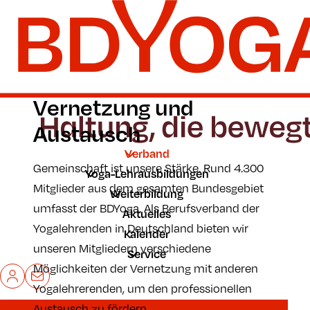
Zum Hauptinhalt der Seite springen
Zur Startseite navigieren
Vernetzung und
Austausch
Verband
Gemeinschaft ist unsere Stärke. Rund 4.300
Yoga-Lehrausbildungen
Mitglieder aus dem gesamten Bundesgebiet
Weiterbildung
umfasst der BDYoga. Als Berufsverband der
Aktuelles
Yogalehrenden in Deutschland bieten wir
Kalender
unseren Mitgliedern verschiedene
Service
Möglichkeiten der Vernetzung mit anderen
Mein BDYoga
Kontakt
Yogalehrerenden, um den professionellen
Austausch zu fördern.