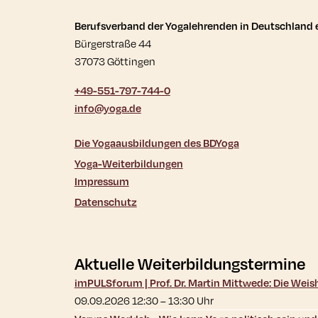
Kontaktdaten und wei
Berufsverband der Yogalehrenden in Deutschland e
Bürgerstraße 44
37073 Göttingen
+49-551-797-744-0
info@yoga.de
Die Yogaausbildungen des BDYoga
Yoga-Weiterbildungen
Impressum
Datenschutz
Aktuelle Weiterbildungstermine
imPULSforum | Prof. Dr. Martin Mittwede: Die Wei
09.09.2026 12:30
–
13:30
Uhr