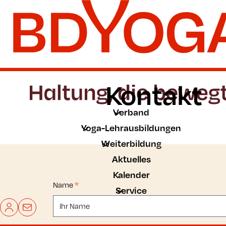
Zum Hauptinhalt der Seite springen
Zur Startseite navigieren
Kontakt
Verband
Yoga-Lehrausbildungen
Weiterbildung
Aktuelles
Kalender
Name
*
Service
Mein BDYoga
Kontakt