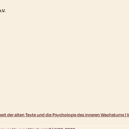
tere Links
.V.
sheit der alten Texte und die Psychologie des inneren Wachstums 