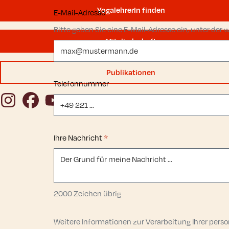
YogalehrerIn finden
E-Mail-Adresse
*
Bitte geben Sie eine E-Mail-Adresse ein, unter der 
Mitgliedschaft
Publikationen
Telefonnummer
Instagram
Facebook
YouTube
Ihre Nachricht
*
2000
Zeichen übrig
Weitere Informationen zur Verarbeitung Ihrer per