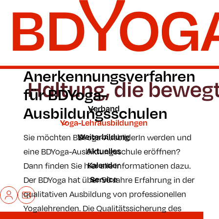
Zum Hauptinhalt der Seite springen
Zur Startseite navigieren
Anerkennungsverfahren
für BDYoga-
Ausbildungsschulen
Verband
Yoga-Lehrausbildungen
Weiterbildung
Sie möchten BDYoga-AusbilderIn werden und
Aktuelles
eine BDYoga-Ausbildungsschule eröffnen?
Kalender
Dann finden Sie hier alle Informationen dazu.
Service
Der BDYoga hat über 50 Jahre Erfahrung in der
Mein BDYoga
Kontakt
qualitativen Ausbildung von professionellen
Yogalehrenden. Die Qualitätssicherung des