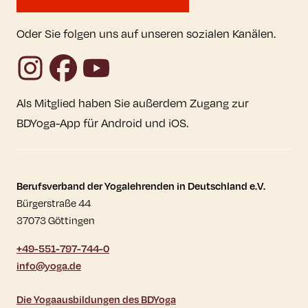
Oder Sie folgen uns auf unseren sozialen Kanälen.
Instagram
Facebook
YouTube
Als Mitglied haben Sie außerdem Zugang zur
BDYoga-App für Android und iOS.
Kontaktdaten und weitere Links
Berufsverband der Yogalehrenden in Deutschland e.V.
Bürgerstraße 44
37073 Göttingen
+49-551-797-744-0
info@yoga.de
Die Yogaausbildungen des BDYoga