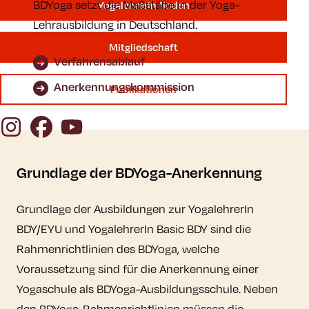
BDYoga setzt die Maßstäbe in der Yoga-
YogalehrerIn finden
Lehrausbildung in Deutschland.
Mitgliedschaft
Verfahrensablauf
Anerkennungskommission
Publikationen
Instagram
Facebook
YouTube
Grundlage der BDYoga-Anerkennung
Grundlage der Ausbildungen zur YogalehrerIn
BDY/EYU und YogalehrerIn Basic BDY sind die
Rahmenrichtlinien des BDYoga, welche
Voraussetzung sind für die Anerkennung einer
Yogaschule als BDYoga-Ausbildungsschule. Neben
den BDYoga-Rahmenrichtlinien müssen die