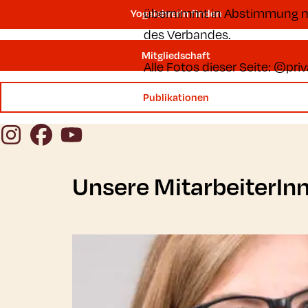
übernimmt in Abstimmung mi
YogalehrerIn finden
des Verbandes.
Mitgliedschaft
Alle Fotos dieser Seite: ©priv
Publikationen
Instagram
Facebook
YouTube
Unsere MitarbeiterInn