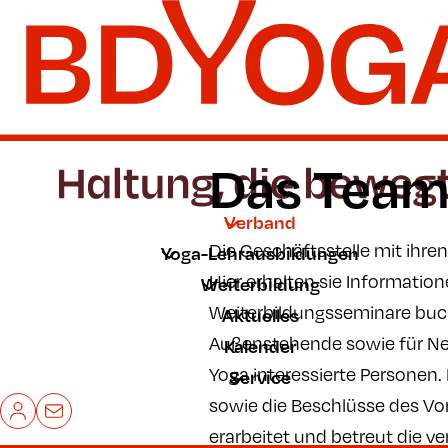
Zum Hauptinhalt der Seite springen
Zur Startseite navigieren
Das Team
Verband
Die Geschäftsstelle mit ihren
Yoga-Lehrausbildungen
Hier erhalten sie Informati
Weiterbildung
Weiterbildungsseminare buche
Aktuelles
Außenstehende sowie für Neu
Kalender
Yoga interessierte Personen.
Service
sowie die Beschlüsse des Vo
Mein BDYoga
Kontakt
erarbeitet und betreut die 