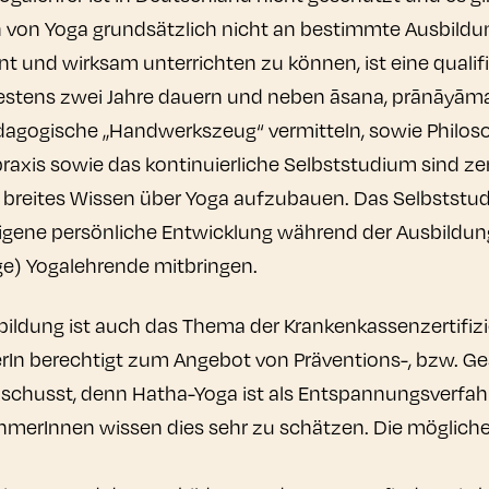
en von Yoga grundsätzlich nicht an bestimmte Ausbild
nt und wirksam unterrichten zu können, ist eine quali
ndestens zwei Jahre dauern und neben āsana, prānāyām
agogische „Handwerkszeug“ vermitteln, sowie Philoso
praxis sowie das kontinuierliche Selbststudium sind ze
breites Wissen über Yoga aufzubauen. Das Selbststudi
e eigene persönliche Entwicklung während der Ausbildun
ige) Yogalehrende mitbringen.
bildung ist auch das Thema der Krankenkassenzertifiz
rIn berechtigt zum Angebot von Präventions-, bzw. G
schusst, denn Hatha-Yoga ist als Entspannungsverfah
ehmerInnen wissen dies sehr zu schätzen. Die mögliche