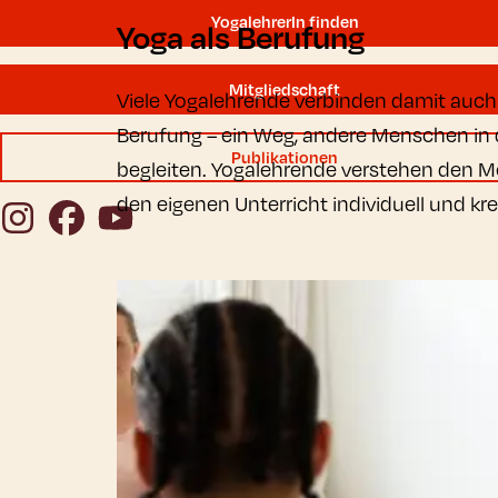
YogalehrerIn finden
Yoga als Berufung
Mitgliedschaft
Viele Yogalehrende verbinden damit auch pe
Berufung – ein Weg, andere Menschen in d
Publikationen
begleiten. Yogalehrende verstehen den M
den eigenen Unterricht individuell und kre
Instagram
Facebook
YouTube