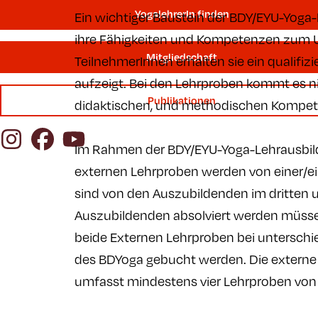
YogalehrerIn finden
Ein wichtiger Baustein der BDY/EYU-Yoga
ihre Fähigkeiten und Kompetenzen zum Un
Mitgliedschaft
TeilnehmerInnen erhalten sie ein qualifiz
aufzeigt. Bei den Lehrproben kommt es ni
Publikationen
didaktischen, und methodischen Kompe
Instagram
Facebook
YouTube
Im Rahmen der BDY/EYU-Yoga-Lehrausbildu
externen Lehrproben werden von einer/
sind von den Auszubildenden im dritten u
Auszubildenden absolviert werden müssen,
beide Externen Lehrproben bei unterschi
des BDYoga gebucht werden. Die externe
umfasst mindestens vier Lehrproben von