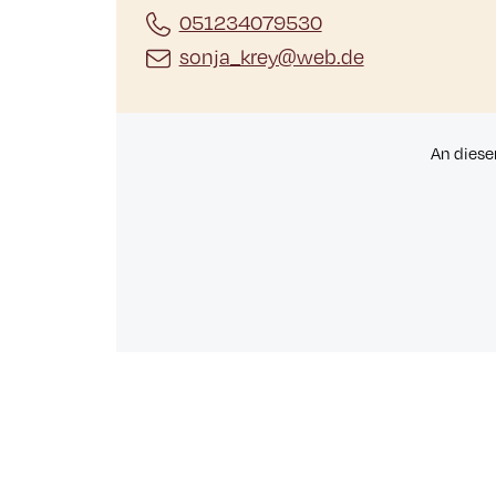
051234079530
sonja_krey@web.de
An diese