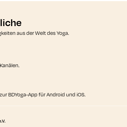
liche
gkeiten aus der Welt des Yoga.
 Kanälen.
zur BDYoga-App für Android und iOS.
tere Links
.V.