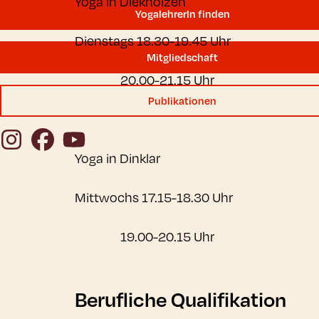
Yoga in Diekholzen
YogalehrerIn finden
Dienstags 18.30-19.45 Uhr
Mitgliedschaft
20.00-21.15 Uhr
Publikationen
Instagram
Facebook
YouTube
Yoga in Dinklar
Mittwochs 17.15-18.30 Uhr
19.00-20.15 Uhr
Berufliche Qualifikation