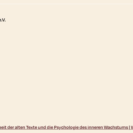
tere Links
.V.
sheit der alten Texte und die Psychologie des inneren Wachstums 