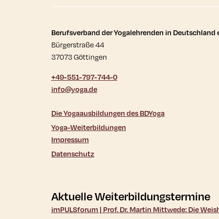
Kontaktdaten und wei
Berufsverband der Yogalehrenden in Deutschland e
Bürgerstraße 44
37073 Göttingen
+49-551-797-744-0
info@yoga.de
Die Yogaausbildungen des BDYoga
Yoga-Weiterbildungen
Impressum
Datenschutz
Aktuelle Weiterbildungstermine
imPULSforum | Prof. Dr. Martin Mittwede: Die Wei