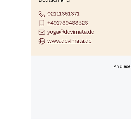
02111651371
+491739488526
yoga@devimata.de
www.devimata.de
An diese