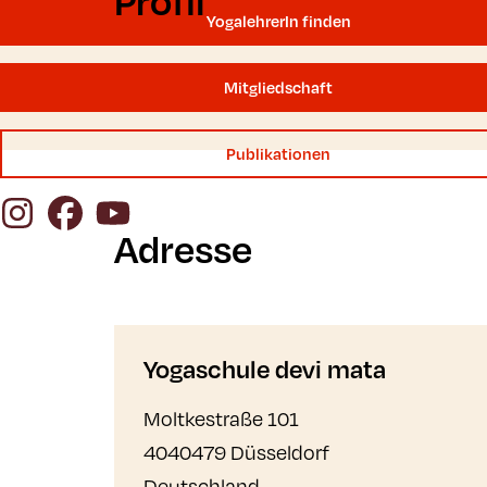
Profil
YogalehrerIn finden
Mitgliedschaft
Publikationen
Instagram
Facebook
YouTube
Adresse
Yogaschule devi mata
Moltkestraße 101
4040479 Düsseldorf
Deutschland