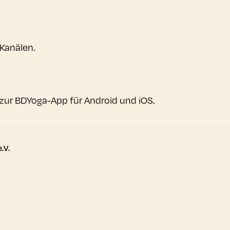
 Kanälen.
zur BDYoga-App für Android und iOS.
tere Links
.V.