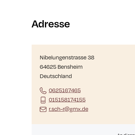
Adresse
Nibelungenstrasse 38
64625 Bensheim
Deutschland
0625167465
015158174155
r.sch-r@gmx.de