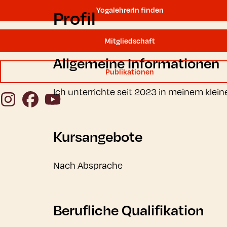
YogalehrerIn finden
Profil
Mitgliedschaft
Allgemeine Informationen
Publikationen
Ich unterrichte seit 2023 in meinem klei
Instagram
Facebook
YouTube
Kursangebote
Nach Absprache
Berufliche Qualifikation