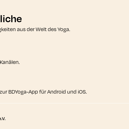
liche
gkeiten aus der Welt des Yoga.
 Kanälen.
zur BDYoga-App für Android und iOS.
tere Links
.V.