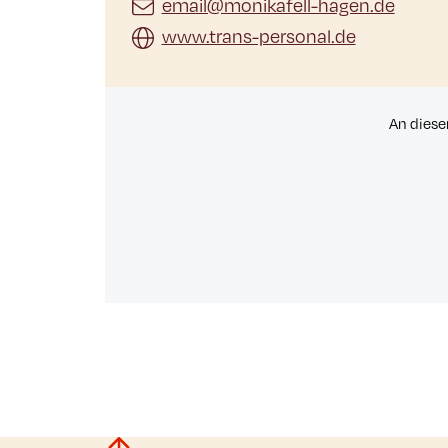
email@monikafell-hagen.de
www.trans-personal.de
An diese