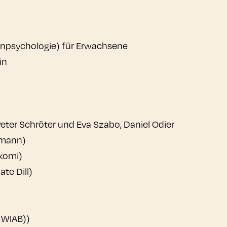
enpsychologie) für Erwachsene
in
eter Schröter und Eva Szabo, Daniel Odier
fmann)
komi)
te Dill)
, WIAB))