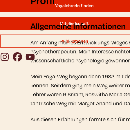
Profil
YogalehrerIn finden
Allgemeine Informationen
Mitgliedschaft
Publikationen
Am Anfang meines Entwicklungs-Weges s
Psychotherapeutin. Mein Interesse richtet
Instagram
Facebook
YouTube
wissenschaftliche Psychologie gewonnen
Mein Yoga-Weg begann dann 1982 mit der 
kennen. Seitdem ging mein Weg weiter mi
Lehrer waren R.Sriram, Roswitha Maria G
tantrische Weg mit Margot Anand und Dan
Aus diesen Erfahrungen formte sich für m