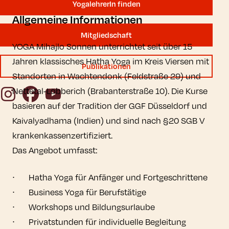
YogalehrerIn finden
Allgemeine Informationen
Mitgliedschaft
YOGA Mihajlo Sonnen unterrichtet seit über 15
Jahren klassisches Hatha Yoga im Kreis Viersen mit
Publikationen
Standorten in Wachtendonk (Feldstraße 29) und
Instagram
Facebook
YouTube
Nettetal-Lobberich (Brabanterstraße 10). Die Kurse
basieren auf der Tradition der GGF Düsseldorf und
Kaivalyadhama (Indien) und sind nach §20 SGB V
krankenkassenzertifiziert.
Das Angebot umfasst:
∙	Hatha Yoga für Anfänger und Fortgeschrittene

∙	Business Yoga für Berufstätige

∙	Workshops und Bildungsurlaube
