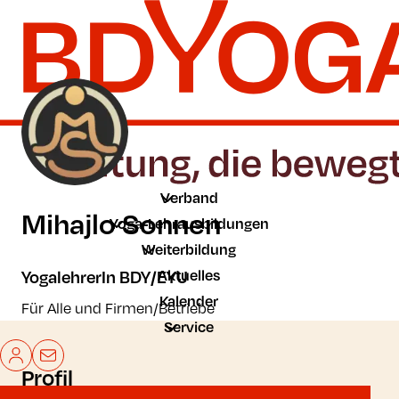
Zum Hauptinhalt der Seite springen
Zur Startseite navigieren
Verband
Mihajlo Sonnen
Yoga-Lehrausbildungen
Weiterbildung
Aktuelles
YogalehrerIn BDY/EYU
Kalender
Für Alle und Firmen/Betriebe
Service
Mein BDYoga
Kontakt
Profil