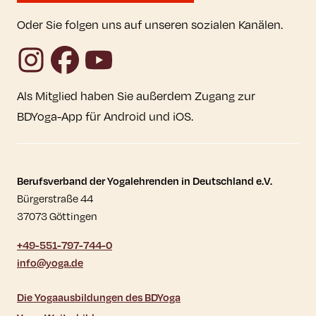
Oder Sie folgen uns auf unseren sozialen Kanälen.
Instagram
Facebook
YouTube
Als Mitglied haben Sie außerdem Zugang zur
BDYoga-App für Android und iOS.
Kontaktdaten und weitere Links
Berufsverband der Yogalehrenden in Deutschland e.V.
Bürgerstraße 44
37073 Göttingen
+49-551-797-744-0
info@yoga.de
Die Yogaausbildungen des BDYoga