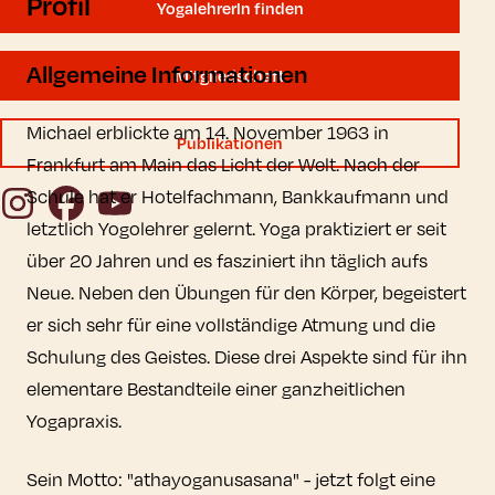
Profil
YogalehrerIn finden
Allgemeine Informationen
Mitgliedschaft
Michael erblickte am 14. November 1963 in
Publikationen
Frankfurt am Main das Licht der Welt. Nach der
Instagram
Facebook
YouTube
Schule hat er Hotelfachmann, Bankkaufmann und
letztlich Yogolehrer gelernt. Yoga praktiziert er seit
über 20 Jahren und es fasziniert ihn täglich aufs
Neue. Neben den Übungen für den Körper, begeistert
er sich sehr für eine vollständige Atmung und die
Schulung des Geistes. Diese drei Aspekte sind für ihn
elementare Bestandteile einer ganzheitlichen
Yogapraxis.
Sein Motto: "athayoganusasana" - jetzt folgt eine