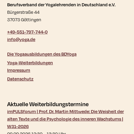
Kontaktdaten und weitere Links
Berufsverband der Yogalehrenden in Deutschland e.V.
Bürgerstraße 44
37073 Göttingen
+49-551-797-744-0
info@yoga.de
Die Yogaausbildungen des BDYoga
Yoga-Weiterbildungen
Impressum
Datenschutz
Aktuelle Weiterbildungstermine
imPULSforum | Prof. Dr. Martin Mittwede: Die Weisheit der
alten Texte und die Psychologie des inneren Wachstums |
W31-2026
09.09.2026 12:30
–
13:30
Uhr