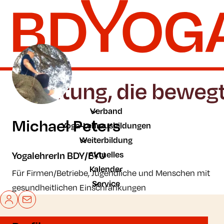
Zum Hauptinhalt der Seite springen
Zur Startseite navigieren
Verband
Michael Peters
Yoga-Lehrausbildungen
Weiterbildung
Aktuelles
YogalehrerIn BDY/EYU
Kalender
Für Firmen/Betriebe, Jugendliche und Menschen mit
Service
gesundheitlichen Einschränkungen
Mein BDYoga
Kontakt