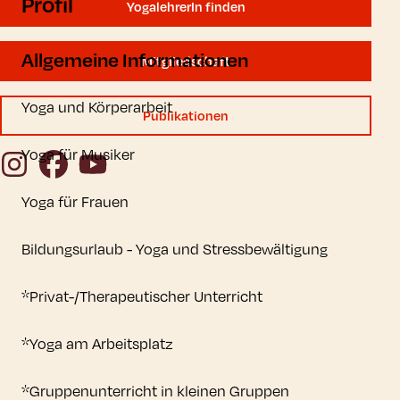
Profil
YogalehrerIn finden
Allgemeine Informationen
Mitgliedschaft
Yoga und Körperarbeit
Publikationen
Yoga für Musiker
Instagram
Facebook
YouTube
Yoga für Frauen
Bildungsurlaub - Yoga und Stressbewältigung
*Privat-/Therapeutischer Unterricht
*Yoga am Arbeitsplatz
*Gruppenunterricht in kleinen Gruppen