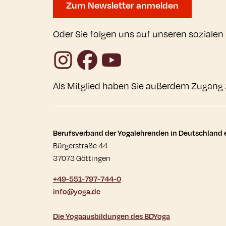
Zum Newsletter anmelden
Oder Sie folgen uns auf unseren sozialen
Instagram
Facebook
YouTube
Als Mitglied haben Sie außerdem Zugang 
Kontaktdaten und wei
Berufsverband der Yogalehrenden in Deutschland e
Bürgerstraße 44
37073 Göttingen
+49-551-797-744-0
info@yoga.de
Die Yogaausbildungen des BDYoga