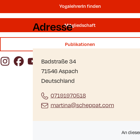
YogalehrerIn finden
Adresse
Mitgliedschaft
Publikationen
Instagram
Facebook
YouTube
Badstraße 34
71546 Aspach
Deutschland
07191970518
martina@scheppat.com
An diese