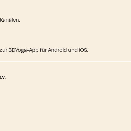
 Kanälen.
zur BDYoga-App für Android und iOS.
tere Links
.V.