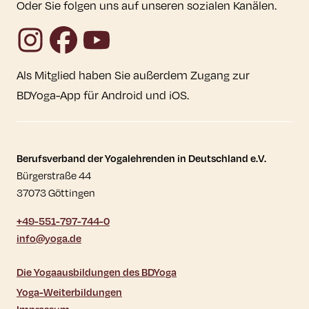
Oder Sie folgen uns auf unseren sozialen Kanälen.
Instagram
Facebook
YouTube
Als Mitglied haben Sie außerdem Zugang zur
BDYoga-App für Android und iOS.
Kontaktdaten und weitere Links
Berufsverband der Yogalehrenden in Deutschland e.V.
Bürgerstraße 44
37073 Göttingen
+49-551-797-744-0
info@yoga.de
Die Yogaausbildungen des BDYoga
Yoga-Weiterbildungen