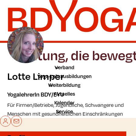
Zum Hauptinhalt der Seite springen
Zur Startseite navigieren
Verband
Lotte Limper
Yoga-Lehrausbildungen
Weiterbildung
Aktuelles
YogalehrerIn BDY/EYU
Kalender
Für Firmen/Betriebe, Jugendliche, Schwangere und
Service
Menschen mit gesundheitlichen Einschränkungen
Mein BDYoga
Kontakt