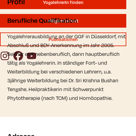
Profil
YogalehrerIn finden
Berufliche Qualifikation
Mitgliedschaft
Yogalehrerausbildung an der GGF in Düsseldorf, mit
Publikationen
Abschluß und BDY-Anerkennung im Jahr 2005.
Instagram
Facebook
YouTube
Seither erst nebenberuflich, dann hauptberuflich
tätig als Yogalehrerin. In ständiger Fort- und
Weiterbildung bei verschiedenen Lehrern, u.a.
3jährige Weiterbildung bei Dr. Sri Krishna Bushan
Tengshe. Heilpraktikerin mit Schwerpunkt
Phytotherapie (nach TCM) und Homöopathie.