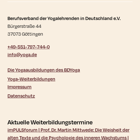
Kontaktdaten und weitere Links
Berufsverband der Yogalehrenden in Deutschland e.V.
Bürgerstraße 44
37073 Göttingen
+49-551-797-744-0
info@yoga.de
Die Yogaausbildungen des BDYoga
Yoga-Weiterbildungen
Impressum
Datenschutz
Aktuelle Weiterbildungstermine
imPULSforum | Prof. Dr. Martin Mittwede: Die Weisheit der
alten Texte und die Psychologie des inneren Wachstums |