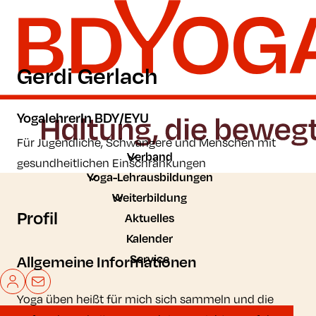
Zum Hauptinhalt der Seite springen
Zur Startseite navigieren
Gerdi Gerlach
YogalehrerIn BDY/EYU
Für Jugendliche, Schwangere und Menschen mit
Verband
gesundheitlichen Einschränkungen
Yoga-Lehrausbildungen
Weiterbildung
Profil
Aktuelles
Kalender
Service
Allgemeine Informationen
Mein BDYoga
Kontakt
Yoga üben heißt für mich sich sammeln und die