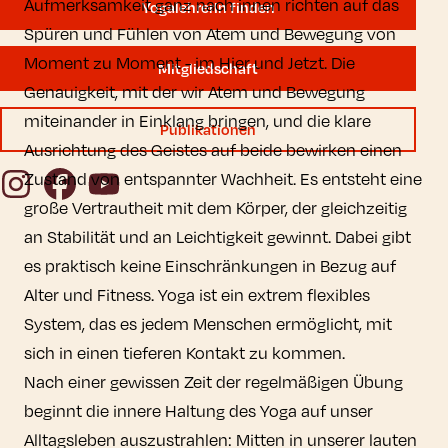
Aufmerksamkeit ganz nach innen richten auf das
YogalehrerIn finden
Spüren und Fühlen von Atem und Bewegung von
Moment zu Moment - im Hier und Jetzt. Die
Mitgliedschaft
Genauigkeit, mit der wir Atem und Bewegung
miteinander in Einklang bringen, und die klare
Publikationen
Ausrichtung des Geistes auf beide bewirken einen
Instagram
Facebook
YouTube
Zustand von entspannter Wachheit. Es entsteht eine
große Vertrautheit mit dem Körper, der gleichzeitig
an Stabilität und an Leichtigkeit gewinnt. Dabei gibt
es praktisch keine Einschränkungen in Bezug auf
Alter und Fitness. Yoga ist ein extrem flexibles
System, das es jedem Menschen ermöglicht, mit
sich in einen tieferen Kontakt zu kommen.
Nach einer gewissen Zeit der regelmäßigen Übung
beginnt die innere Haltung des Yoga auf unser
Alltagsleben auszustrahlen: Mitten in unserer lauten