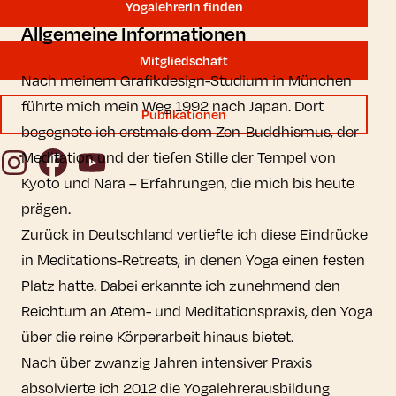
YogalehrerIn finden
Allgemeine Informationen
Mitgliedschaft
Nach meinem Grafikdesign-Studium in München
führte mich mein Weg 1992 nach Japan. Dort
Publikationen
begegnete ich erstmals dem Zen-Buddhismus, der
Instagram
Facebook
YouTube
Meditation und der tiefen Stille der Tempel von
Kyoto und Nara – Erfahrungen, die mich bis heute
prägen.
Zurück in Deutschland vertiefte ich diese Eindrücke
in Meditations-Retreats, in denen Yoga einen festen
Platz hatte. Dabei erkannte ich zunehmend den
Reichtum an Atem- und Meditationspraxis, den Yoga
über die reine Körperarbeit hinaus bietet.
Nach über zwanzig Jahren intensiver Praxis
absolvierte ich 2012 die Yogalehrerausbildung