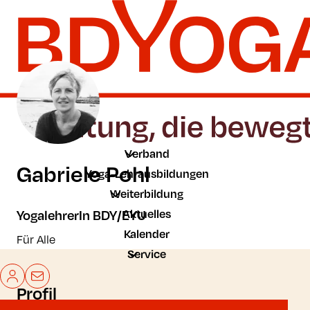
Zum Hauptinhalt der Seite springen
Zur Startseite navigieren
Verband
Gabriele Pohl
Yoga-Lehrausbildungen
Weiterbildung
Aktuelles
YogalehrerIn BDY/EYU
Kalender
Für Alle
Service
Mein BDYoga
Kontakt
Profil