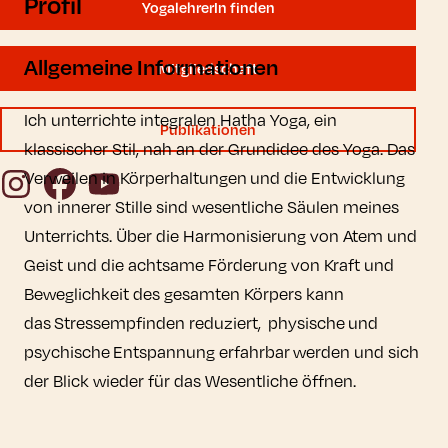
Profil
YogalehrerIn finden
Allgemeine Informationen
Mitgliedschaft
Ich unterrichte integralen Hatha Yoga, ein
Publikationen
klassischer Stil, nah an der Grundidee des Yoga. Das
Instagram
Facebook
YouTube
Verweilen in Körperhaltungen und die Entwicklung
von innerer Stille sind wesentliche Säulen meines
Unterrichts. Über die Harmonisierung von Atem und
Geist und die achtsame Förderung von Kraft und
Beweglichkeit des gesamten Körpers kann
das Stressempfinden reduziert, physische und
psychische Entspannung erfahrbar werden und sich
der Blick wieder für das Wesentliche öffnen.