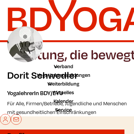
Zum Hauptinhalt der Seite springen
Zur Startseite navigieren
Verband
Dorit Schwedler
Yoga-Lehrausbildungen
Weiterbildung
Aktuelles
YogalehrerIn BDY/EYU
Kalender
Für Alle, Firmen/Betriebe, Jugendliche und Menschen
Service
mit gesundheitlichen Einschränkungen
Mein BDYoga
Kontakt