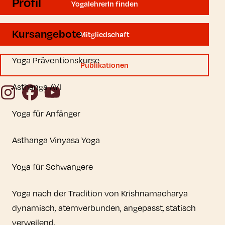
Profil
YogalehrerIn finden
Kursangebote
Mitgliedschaft
Yoga Präventionskurse
Publikationen
Asthanga AYI
Instagram
Facebook
YouTube
Yoga für Anfänger
Asthanga Vinyasa Yoga
Yoga für Schwangere
Yoga nach der Tradition von Krishnamacharya
dynamisch, atemverbunden, angepasst, statisch
verweilend.