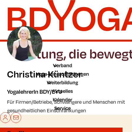
Zum Hauptinhalt der Seite springen
Zur Startseite navigieren
Verband
Christina Küntzer
Yoga-Lehrausbildungen
Weiterbildung
Aktuelles
YogalehrerIn BDY/EYU
Kalender
Für Firmen/Betriebe, Schwangere und Menschen mit
Service
gesundheitlichen Einschränkungen
Mein BDYoga
Kontakt