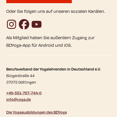
Oder Sie folgen uns auf unseren sozialen Kanälen.
Instagram
Facebook
YouTube
Als Mitglied haben Sie außerdem Zugang zur
BDYoga-App für Android und iOS.
Kontaktdaten und weitere Links
Berufsverband der Yogalehrenden in Deutschland e.V.
Bürgerstraße 44
37073 Göttingen
+49-551-797-744-0
info@yoga.de
Die Yogaausbildungen des BDYoga