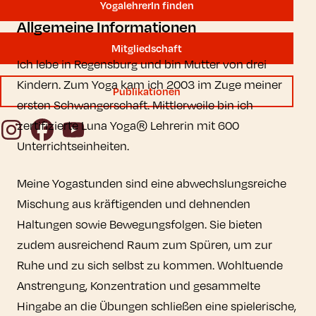
YogalehrerIn finden
Allgemeine Informationen
Mitgliedschaft
Ich lebe in Regensburg und bin Mutter von drei
Kindern. Zum Yoga kam ich 2003 im Zuge meiner
Publikationen
ersten Schwangerschaft. Mittlerweile bin ich
Instagram
Facebook
YouTube
zertifizierte Luna Yoga® Lehrerin mit 600
Unterrichtseinheiten.
Meine Yogastunden sind eine abwechslungsreiche
Mischung aus kräftigenden und dehnenden
Haltungen sowie Bewegungsfolgen. Sie bieten
zudem ausreichend Raum zum Spüren, um zur
Ruhe und zu sich selbst zu kommen. Wohltuende
Anstrengung, Konzentration und gesammelte
Hingabe an die Übungen schließen eine spielerische,