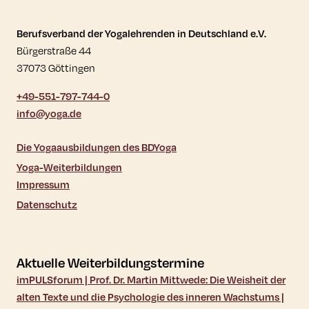
Kontaktdaten und weitere Links
Berufsverband der Yogalehrenden in Deutschland e.V.
Bürgerstraße 44
37073 Göttingen
+49-551-797-744-0
info@yoga.de
Die Yogaausbildungen des BDYoga
Yoga-Weiterbildungen
Impressum
Datenschutz
Aktuelle Weiterbildungstermine
imPULSforum | Prof. Dr. Martin Mittwede: Die Weisheit der
alten Texte und die Psychologie des inneren Wachstums |