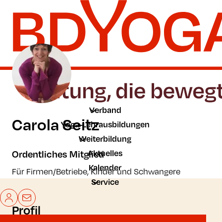
Zum Hauptinhalt der Seite springen
Zur Startseite navigieren
Verband
Carola Seitz
Yoga-Lehrausbildungen
Weiterbildung
Aktuelles
Ordentliches Mitglied
Kalender
Für Firmen/Betriebe, Kinder und Schwangere
Service
Mein BDYoga
Kontakt
Profil