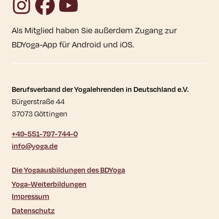
Als Mitglied haben Sie außerdem Zugang zur
BDYoga-App für Android und iOS.
Kontaktdaten und weitere Links
Berufsverband der Yogalehrenden in Deutschland e.V.
Bürgerstraße 44
37073 Göttingen
+49-551-797-744-0
info@yoga.de
Die Yogaausbildungen des BDYoga
Yoga-Weiterbildungen
Impressum
Datenschutz