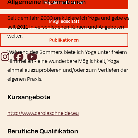
Allgemeine Informationen
YogalehrerIn finden
Seit dem Jahr 2000 praktiziere ich Yoga und gebe es
Mitgliedschaft
seit 2011 in verschiedenen Kursen und Angeboten
weiter.
Publikationen
Während des Sommers biete ich Yoga unter freiem
Instagram
Facebook
YouTube
Himmel an - eine wunderbare Möglichkeit, Yoga
einmal auszuprobieren und/oder zum Vertiefen der
eigenen Praxis.
Kursangebote
http://www.carolaschneider.eu
Berufliche Qualifikation