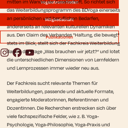
mitten im Wandel der Gesellschaft. So richtet sich
YogalehrerIn finden
das Weiterbildungsprogramm des BDYoga einerseits
an persönlichen und beruflichen Bedarfen,
Mitgliedschaft
andererseits an relevanten kulturellen Dynamiken
aus. Den Claim des Verbandes "Haltung, die bewegt"
Publikationen
stets im Blick, stellt sich der Fachkreis Weiterbildung
Instagram
Facebook
YouTube
darum die Frage „Was brauchen wir jetzt?“ und lotet
die unterschiedlichen Dimensionen von Lernfeldern
und Lernprozessen immer wieder neu aus.
Der Fachkreis sucht relevante Themen für
Weiterbildungen, passende und aktuelle Formate,
engagierte ModeratorInnen, ReferentInnen und
DozentInnen. Die Recherchen erstrecken sich über
viele fachspezifische Felder, wie z. B. Yoga-
Psychologie, Yoga-Philosophie, Yoga-Praxis und