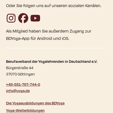
Oder Sie folgen uns auf unseren sozialen Kanälen.
Instagram
Facebook
YouTube
Als Mitglied haben Sie außerdem Zugang zur
BDYoga-App für Android und iOS.
Kontaktdaten und weitere Links
Berufsverband der Yogalehrenden in Deutschland e.V.
Bürgerstraße 44
37073 Göttingen
+49-551-797-744-0
info@yoga.de
Die Yogaausbildungen des BDYoga
Yoga-Weiterbildungen