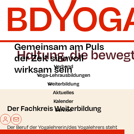
Zum Hauptinhalt der Seite springen
Zur Startseite navigieren
Gemeinsam am Puls
der Zeit sinnvoll
wirksam sein
Verband
Yoga-Lehrausbildungen
Weiterbildung
Aktuelles
Kalender
Der Fachkreis Weiterbildung
Service
Mein BDYoga
Kontakt
Der Beruf der Yogalehrerin/des Yogalehrers steht