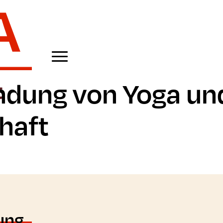
ndung von Yoga un
haft
ung