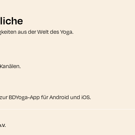
liche
gkeiten aus der Welt des Yoga.
 Kanälen.
zur BDYoga-App für Android und iOS.
tere Links
.V.