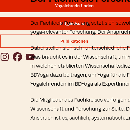
YogalehrerIn finden
Der Fachkreis Forschung setzt sich sowoh
Mitgliedschaft
yoga-relevanter Forschung. Der Anspruch 
Publikationen
Dabei stellen sich sehr unterschiedliche 
Instagram
Facebook
YouTube
Was braucht es in der Wissenschaft, um Y
In welchen etablierten Wissenschaftsdisz
BDYoga dazu beitragen, um Yoga für die
Yogalehrenden im BDYoga als ExpertIn
Die Mitglieder des Fachkreises verfolgen
Wissenschaft und Forschung zur Seite. D
Anspruch ist es, sachlich, systematisch, z