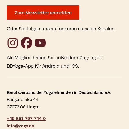
Zum Newsletter anmelden
Oder Sie folgen uns auf unseren sozialen Kanälen.
Instagram
Facebook
YouTube
Als Mitglied haben Sie außerdem Zugang zur
BDYoga-App für Android und iOS.
Kontaktdaten und weitere Links
Berufsverband der Yogalehrenden in Deutschland e.V.
Bürgerstraße 44
37073 Göttingen
+49-551-797-744-0
info@yoga.de