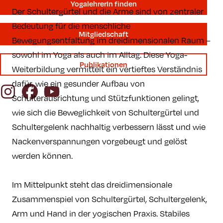
YogalehrerIn finden
Der Schultergürtel und die Arme sind von zentraler
Bedeutung für die menschliche
Mitgliedschaft
Bewegungsentfaltung im dreidimensionalen Raum –
sowohl im Yoga als auch im Alltag. Diese Yoga-
Publikationen
Weiterbildung vermittelt ein vertieftes Verständnis
dafür, wie ein gesunder Aufbau von
Instagram
Facebook
YouTube
Schulterausrichtung und Stützfunktionen gelingt,
wie sich die Beweglichkeit von Schultergürtel und
Schultergelenk nachhaltig verbessern lässt und wie
Nackenverspannungen vorgebeugt und gelöst
werden können.
Im Mittelpunkt steht das dreidimensionale
Zusammenspiel von Schultergürtel, Schultergelenk,
Arm und Hand in der yogischen Praxis. Stabiles