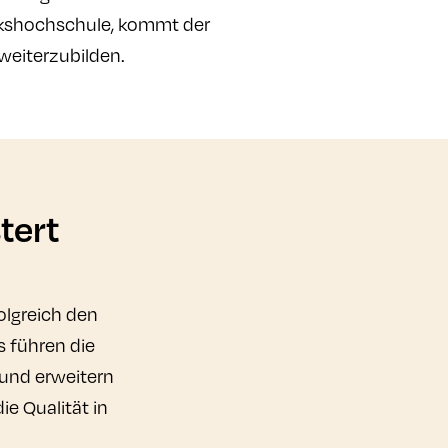
volkshochschule, kommt der
 weiterzubilden.
tert
olgreich den
 führen die
und erweitern
e Qualität in