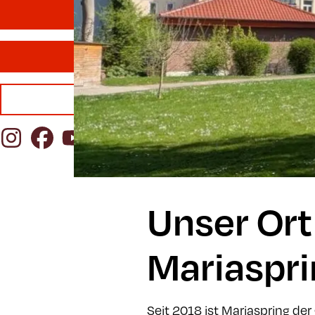
YogalehrerIn finden
Mitgliedschaft
Publikationen
Instagram
Facebook
YouTube
Unser Ort
Mariaspri
Seit 2018 ist Mariaspring d