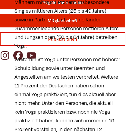
Männern mit nur 1 Prozent. Insbesondere
YogalehrerIn finden
Singles mittleren Alters (25 bis 49 Jahre)
sowie in Partnerschaften ohne Kinder
Mitgliedschaft
zusammenlebende Personen mittleren Alters
und Jungsenioren (50 bis 64 Jahre) betreiben
Publikationen
Yoga.
Instagram
Facebook
YouTube
Weiterhin ist Yoga unter Personen mit höherer
Schulbildung sowie unter Beamten und
Angestellten am weitesten verbreitet. Weitere
11 Prozent der Deutschen haben schon
einmal Yoga praktiziert, tun dies aktuell aber
nicht mehr. Unter den Personen, die aktuell
kein Yoga praktizieren bzw. noch nie Yoga
praktiziert haben, können sich immerhin 19
Prozent vorstellen, in den nächsten 12