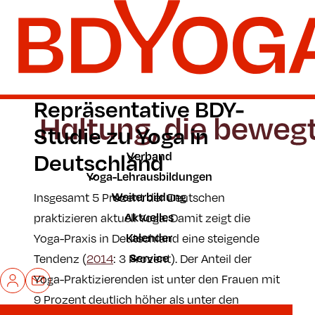
Zum Hauptinhalt der Seite springen
Zur Startseite navigieren
Repräsentative BDY-
Studie zu Yoga in
Deutschland
Verband
Yoga-Lehrausbildungen
Weiterbildung
Insgesamt 5 Prozent der Deutschen
Aktuelles
praktizieren aktuell Yoga. Damit zeigt die
Kalender
Yoga-Praxis in Deutschland eine steigende
Service
Tendenz (
2014
: 3 Prozent). Der Anteil der
Mein BDYoga
Kontakt
Yoga-Praktizierenden ist unter den Frauen mit
9 Prozent deutlich höher als unter den