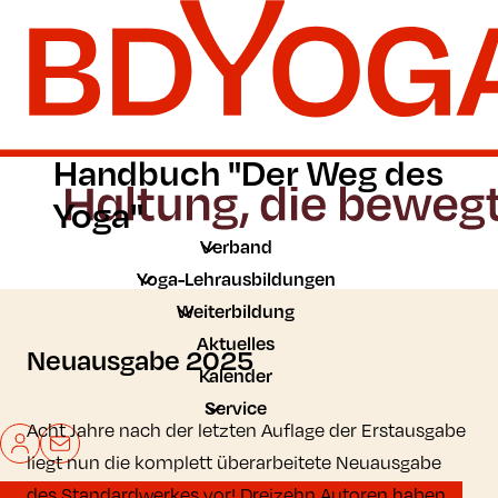
Zum Hauptinhalt der Seite springen
Zur Startseite navigieren
Handbuch "Der Weg des
Yoga"
Verband
Yoga-Lehrausbildungen
Weiterbildung
Aktuelles
Neuausgabe 2025
Kalender
Service
Acht Jahre nach der letzten Auflage der Erstausgabe
Mein BDYoga
Kontakt
liegt nun die komplett überarbeitete Neuausgabe
des Standardwerkes vor! Dreizehn Autoren haben