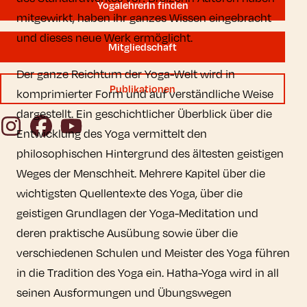
YogalehrerIn finden
mitgewirkt, haben ihr ganzes Wissen eingebracht
und dieses neue Werk ermöglicht.
Mitgliedschaft
Der ganze Reichtum der Yoga-Welt wird in
Publikationen
komprimierter Form und auf verständliche Weise
dargestellt. Ein geschichtlicher Überblick über die
Instagram
Facebook
YouTube
Entwicklung des Yoga vermittelt den
philosophischen Hintergrund des ältesten geistigen
Weges der Menschheit. Mehrere Kapitel über die
wichtigsten Quellentexte des Yoga, über die
geistigen Grundlagen der Yoga-Meditation und
deren praktische Ausübung sowie über die
verschiedenen Schulen und Meister des Yoga führen
in die Tradition des Yoga ein. Hatha-Yoga wird in all
seinen Ausformungen und Übungswegen