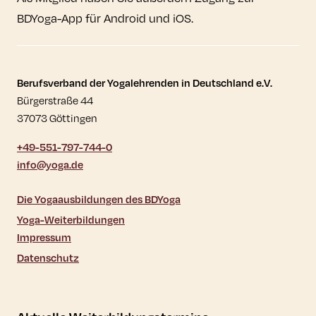
BDYoga-App für Android und iOS.
Kontaktdaten und weitere Links
Berufsverband der Yogalehrenden in Deutschland e.V.
Bürgerstraße 44
37073 Göttingen
+49-551-797-744-0
info@yoga.de
Die Yogaausbildungen des BDYoga
Yoga-Weiterbildungen
Impressum
Datenschutz