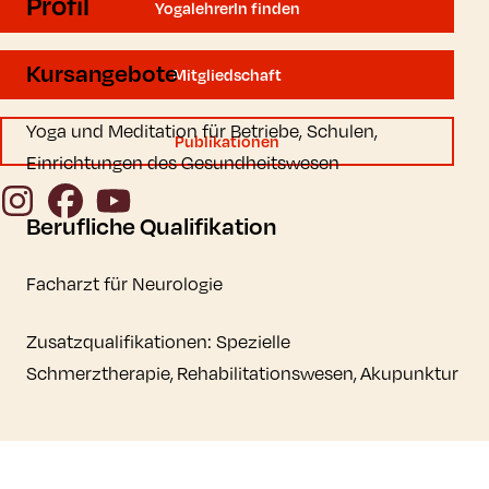
Profil
YogalehrerIn finden
Kursangebote
Mitgliedschaft
Yoga und Meditation für Betriebe, Schulen,
Publikationen
Einrichtungen des Gesundheitswesen
Instagram
Facebook
YouTube
Berufliche Qualifikation
Facharzt für Neurologie
Zusatzqualifikationen: Spezielle
Schmerztherapie, Rehabilitationswesen, Akupunktur