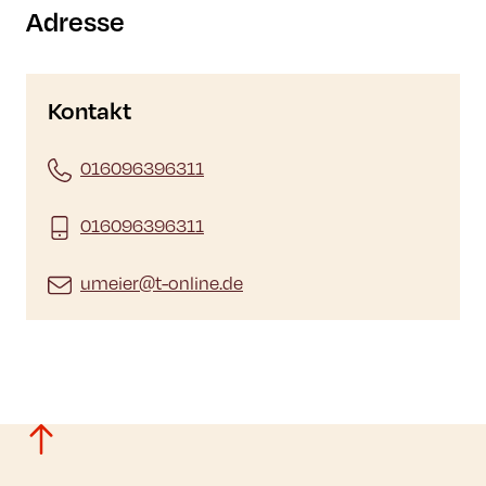
Adresse
Kontakt
016096396311
016096396311
umeier@t-online.de