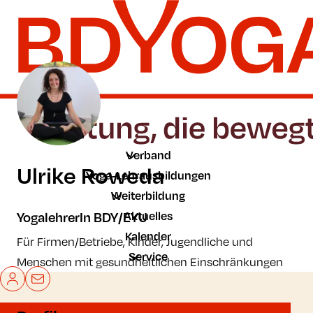
Zum Hauptinhalt der Seite springen
Zur Startseite navigieren
Verband
Ulrike Roweda
Yoga-Lehrausbildungen
Weiterbildung
Aktuelles
YogalehrerIn BDY/EYU
Kalender
Für Firmen/Betriebe, Kinder, Jugendliche und
Service
Menschen mit gesundheitlichen Einschränkungen
Mein BDYoga
Kontakt