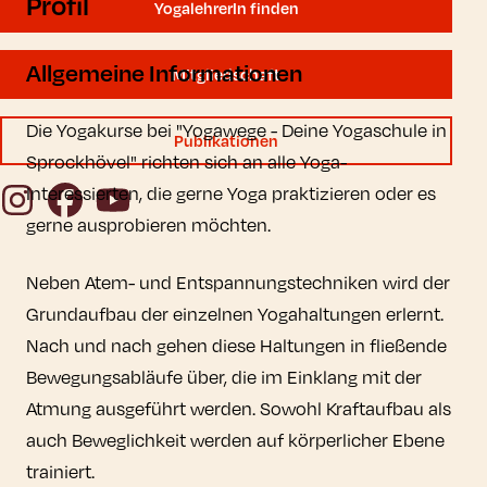
Profil
YogalehrerIn finden
Allgemeine Informationen
Mitgliedschaft
Die Yogakurse bei "Yogawege - Deine Yogaschule in
Publikationen
Sprockhövel" richten sich an alle Yoga-
Instagram
Facebook
YouTube
Interessierten, die gerne Yoga praktizieren oder es
gerne ausprobieren möchten.
Neben Atem- und Entspannungstechniken wird der
Grundaufbau der einzelnen Yogahaltungen erlernt.
Nach und nach gehen diese Haltungen in fließende
Bewegungsabläufe über, die im Einklang mit der
Atmung ausgeführt werden. Sowohl Kraftaufbau als
auch Beweglichkeit werden auf körperlicher Ebene
trainiert.