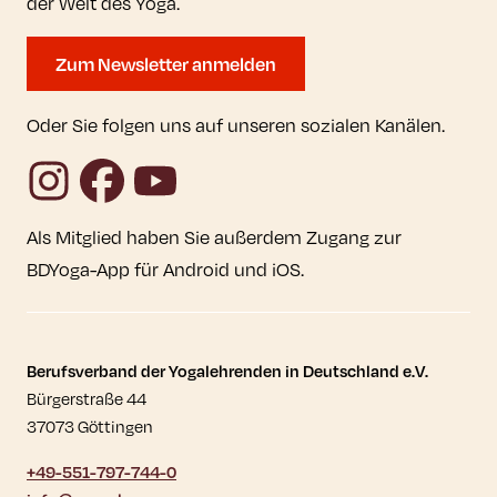
der Welt des Yoga.
Zum Newsletter anmelden
Oder Sie folgen uns auf unseren sozialen Kanälen.
Instagram
Facebook
YouTube
Als Mitglied haben Sie außerdem Zugang zur
BDYoga-App für Android und iOS.
Kontaktdaten und weitere Links
Berufsverband der Yogalehrenden in Deutschland e.V.
Bürgerstraße 44
37073 Göttingen
+49-551-797-744-0