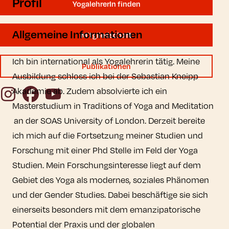
Profil
YogalehrerIn finden
Allgemeine Informationen
Mitgliedschaft
Ich bin international als Yogalehrerin tätig. Meine
Publikationen
Ausbildung schloss ich bei der Sebastian Kneipp
Instagram
Facebook
YouTube
Akademie ab. Zudem absolvierte ich ein
Masterstudium in Traditions of Yoga and Meditation
an der SOAS University of London. Derzeit bereite
ich mich auf die Fortsetzung meiner Studien und
Forschung mit einer Phd Stelle im Feld der Yoga
Studien. Mein Forschungsinteresse liegt auf dem
Gebiet des Yoga als modernes, soziales Phänomen
und der Gender Studies. Dabei beschäftige sie sich
einerseits besonders mit dem emanzipatorische
Potential der Praxis und der globalen