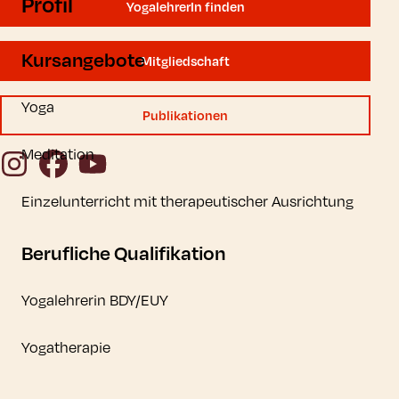
Profil
YogalehrerIn finden
Kursangebote
Mitgliedschaft
Yoga
Publikationen
Meditation
Instagram
Facebook
YouTube
Einzelunterricht mit therapeutischer Ausrichtung
Berufliche Qualifikation
Yogalehrerin BDY/EUY
Yogatherapie