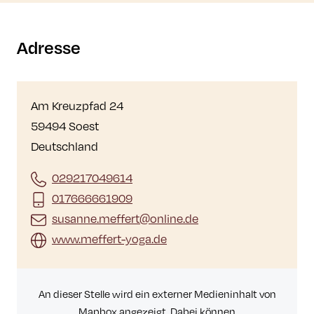
Adresse
Am Kreuzpfad 24
59494 Soest
Deutschland
029217049614
017666661909
susanne.meffert@online.de
www.meffert-yoga.de
An dieser Stelle wird ein externer Medieninhalt von
Mapbox angezeigt. Dabei können