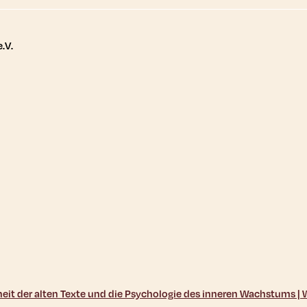
tere Links
.V.
sheit der alten Texte und die Psychologie des inneren Wachstums 