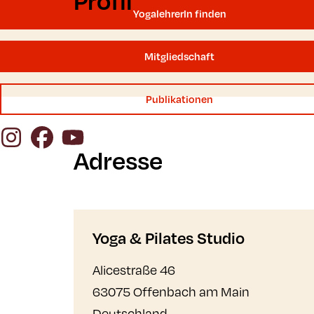
Profil
YogalehrerIn finden
Mitgliedschaft
Publikationen
Instagram
Facebook
YouTube
Adresse
Yoga & Pilates Studio
Alicestraße 46
63075 Offenbach am Main
Deutschland