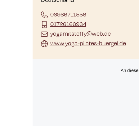
06986711556
01726166934
yogamitsteffy@web.de
www.yoga-pilates-buergel.de
An diese