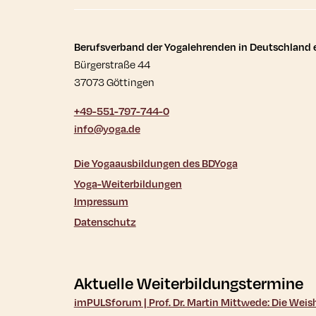
Kontaktdaten und wei
Berufsverband der Yogalehrenden in Deutschland e
Bürgerstraße 44
37073 Göttingen
+49-551-797-744-0
info@yoga.de
Die Yogaausbildungen des BDYoga
Yoga-Weiterbildungen
Impressum
Datenschutz
Aktuelle Weiterbildungstermine
imPULSforum | Prof. Dr. Martin Mittwede: Die Wei