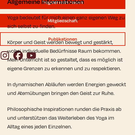
Allgemeine Informationen
YogalehrerIn finden
Yoga bedeutet für mich einen ganz eigenen Weg zu
Mitgliedschaft
sich selbst zu finden.
Publikationen
Körper und Geist werden bewegt und gestärkt,
wobei individuelle Bedürfnisse Raum bekommen.
Instagram
Facebook
YouTube
Mein Unterricht ist so gestaltet, dass es möglich ist
eigene Grenzen zu erkennen und zu respektieren.
In dynamischen Abläufen werden Energien geweckt
und Atemübungen bringen den Geist zur Ruhe.
Philosophische Inspirationen runden die Praxis ab
und unterstützen das Weiterleben des Yoga im
Alltag eines jeden Einzelnen.