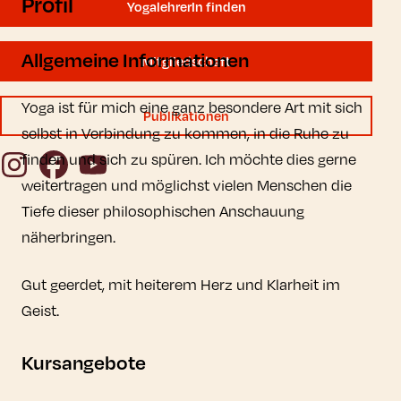
Profil
YogalehrerIn finden
Allgemeine Informationen
Mitgliedschaft
Yoga ist für mich eine ganz besondere Art mit sich
Publikationen
selbst in Verbindung zu kommen, in die Ruhe zu
Instagram
Facebook
YouTube
finden und sich zu spüren. Ich möchte dies gerne
weitertragen und möglichst vielen Menschen die
Tiefe dieser philosophischen Anschauung
näherbringen.
Gut geerdet, mit heiterem Herz und Klarheit im
Geist.
Kursangebote