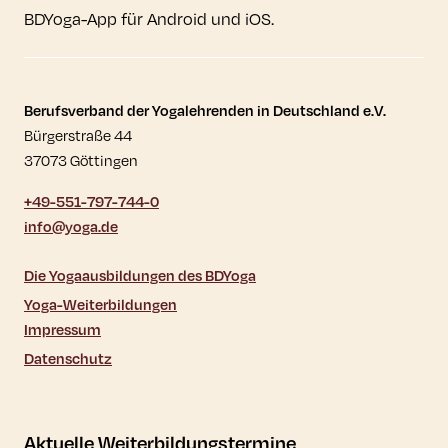
BDYoga-App für Android und iOS.
Kontaktdaten und weitere Links
Berufsverband der Yogalehrenden in Deutschland e.V.
Bürgerstraße 44
37073 Göttingen
+49-551-797-744-0
info@yoga.de
Die Yogaausbildungen des BDYoga
Yoga-Weiterbildungen
Impressum
Datenschutz
Aktuelle Weiterbildungstermine