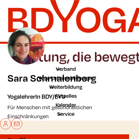
Zum Hauptinhalt der Seite springen
Zur Startseite navigieren
Verband
Sara Schmalenberg
Yoga-Lehrausbildungen
Weiterbildung
Aktuelles
YogalehrerIn BDY/EYU
Kalender
Für Menschen mit gesundheitlichen
Service
Einschränkungen
Mein BDYoga
Kontakt