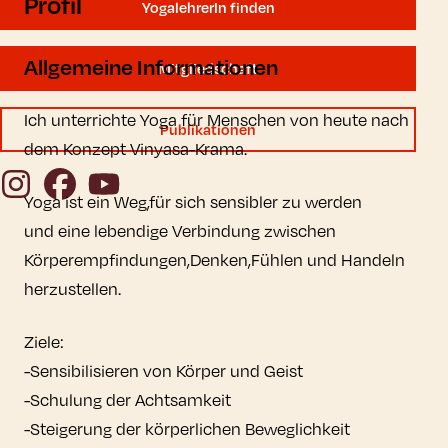
Profil
YogalehrerIn finden
Allgemeine Informationen
Mitgliedschaft
Ich unterrichte Yoga für Menschen von heute nach
Publikationen
dem Konzept Vinyasa-Krama.
Instagram
Facebook
YouTube
Yoga ist ein Weg,für sich sensibler zu werden
und eine lebendige Verbindung zwischen
Körperempfindungen,Denken,Fühlen und Handeln
herzustellen.
Ziele:
-Sensibilisieren von Körper und Geist
-Schulung der Achtsamkeit
-Steigerung der körperlichen Beweglichkeit