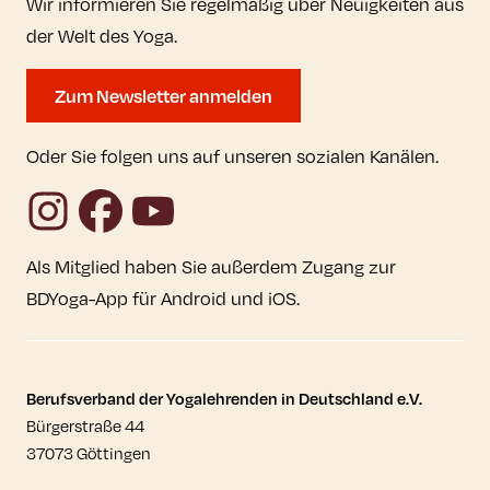
Wir informieren Sie regelmäßig über Neuigkeiten aus
der Welt des Yoga.
Zum Newsletter anmelden
Oder Sie folgen uns auf unseren sozialen Kanälen.
Instagram
Facebook
YouTube
Als Mitglied haben Sie außerdem Zugang zur
BDYoga-App für Android und iOS.
Kontaktdaten und weitere Links
Berufsverband der Yogalehrenden in Deutschland e.V.
Bürgerstraße 44
37073 Göttingen