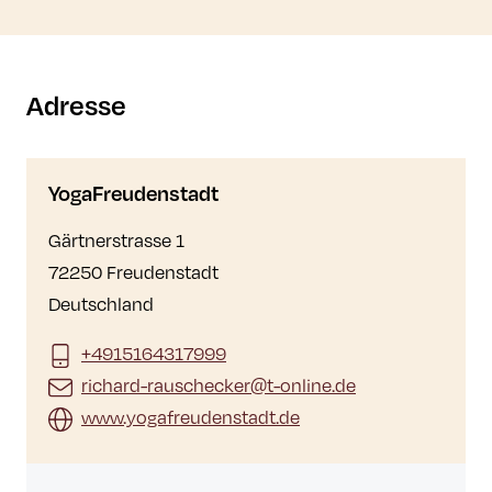
Adresse
YogaFreudenstadt
Gärtnerstrasse 1
72250 Freudenstadt
Deutschland
+4915164317999
richard-rauschecker@t-online.de
www.yogafreudenstadt.de