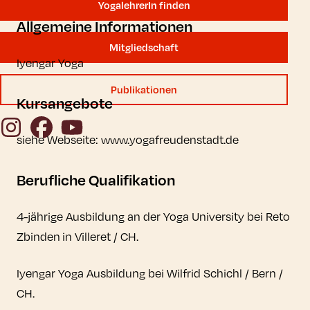
YogalehrerIn finden
Allgemeine Informationen
Mitgliedschaft
Iyengar Yoga
Publikationen
Kursangebote
Instagram
Facebook
YouTube
siehe Webseite: www.yogafreudenstadt.de
Berufliche Qualifikation
4-jährige Ausbildung an der Yoga University bei Reto
Zbinden in Villeret / CH.
Iyengar Yoga Ausbildung bei Wilfrid Schichl / Bern /
CH.