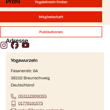
Profil
YogalehrerIn finden
Mitgliedschaft
Publikationen
Adresse
Instagram
Facebook
YouTube
Yogawurzeln
Fasanenstr. 9A
38102 Braunschweig
Deutschland
053112869055
01778191573