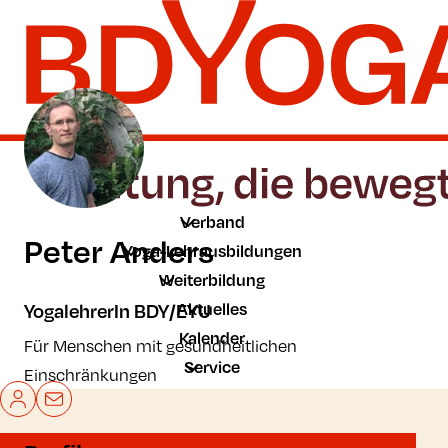
Zum Hauptinhalt der Seite springen
Zur Startseite navigieren
Verband
Peter Anders
Yoga-Lehrausbildungen
Weiterbildung
Aktuelles
YogalehrerIn BDY/EYU
Kalender
Für Menschen mit gesundheitlichen
Service
Einschränkungen
Mein BDYoga
Kontakt