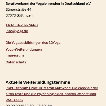
Kontaktdaten und weitere Links
Berufsverband der Yogalehrenden in Deutschland e.V.
Bürgerstraße 44
37073 Göttingen
+49-551-797-744-0
info@yoga.de
Die Yogaausbildungen des BDYoga
Yoga-Weiterbildungen
Impressum
Datenschutz
Aktuelle Weiterbildungstermine
imPULSforum | Prof. Dr. Martin Mittwede: Die Weisheit der
alten Texte und die Psychologie des inneren Wachstums |
W31-2026
09.09.2026 12:30
–
13:30
Uhr