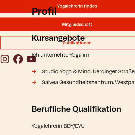
YogalehrerIn finden
Profil
Mitgliedschaft
Kursangebote
Publikationen
Ich unterrichte Yoga im
Instagram
Facebook
YouTube
Studio Yoga & Mind, Uerdinger Straße
Salvea Gesundheitszentrum, Westpar
Berufliche Qualifikation
Yogalehrerin BDY/EYU