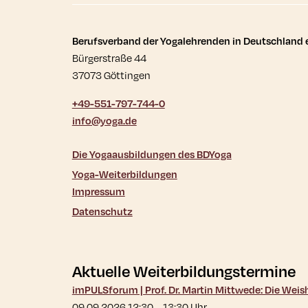
Kontaktdaten und wei
Berufsverband der Yogalehrenden in Deutschland e
Bürgerstraße 44
37073 Göttingen
+49-551-797-744-0
info@yoga.de
Die Yogaausbildungen des BDYoga
Yoga-Weiterbildungen
Impressum
Datenschutz
Aktuelle Weiterbildungstermine
imPULSforum | Prof. Dr. Martin Mittwede: Die Wei
09.09.2026 12:30
–
13:30
Uhr