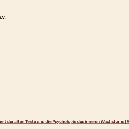
tere Links
.V.
sheit der alten Texte und die Psychologie des inneren Wachstums 