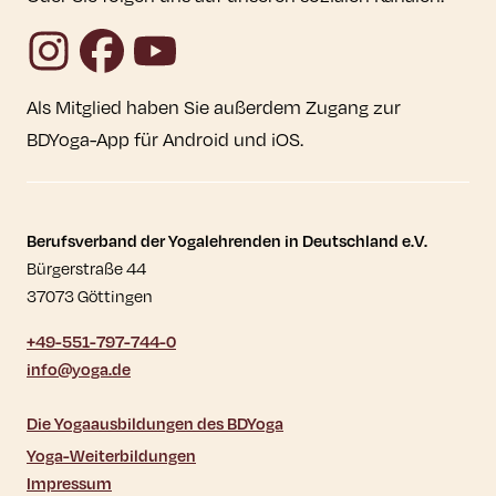
Instagram
Facebook
YouTube
Als Mitglied haben Sie außerdem Zugang zur
BDYoga-App für Android und iOS.
Kontaktdaten und weitere Links
Berufsverband der Yogalehrenden in Deutschland e.V.
Bürgerstraße 44
37073 Göttingen
+49-551-797-744-0
info@yoga.de
Die Yogaausbildungen des BDYoga
Yoga-Weiterbildungen
Impressum