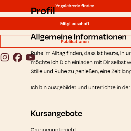
YogalehrerIn finden
Profil
Mitgliedschaft
Allgemeine Informationen
Publikationen
Ruhe im Alltag finden, dass ist heute, i
Instagram
Facebook
YouTube
möchte ich Dich einladen mit Dir selbst 
Stille und Ruhe zu genießen, eine Zeit lan
Ich bin ausgebildet und unterrichte in der
Kursangebote
Gruppenunterricht