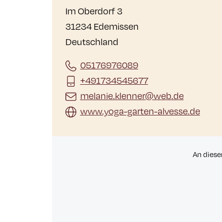
Im Oberdorf 3
31234 Edemissen
Deutschland
05176976089
+491734545677
melanie.klenner@web.de
www.yoga-garten-alvesse.de
An diese