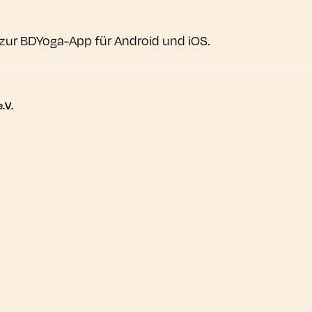
zur BDYoga-App für Android und iOS.
tere Links
.V.