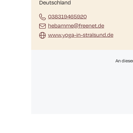
Deutschland
038319465920
hebamme@freenet.de
www.yoga-in-stralsund.de
An diese