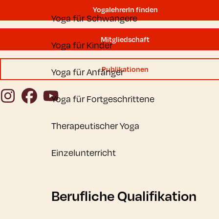
YogalehrerIn finden
Yoga für Schwangere
Mitgliedschaft
Yoga für Kinder
Publikationen
Yoga für Anfänger
Instagram
Facebook
YouTube
Yoga für Fortgeschrittene
Therapeutischer Yoga
Einzelunterricht
Berufliche Qualifikation