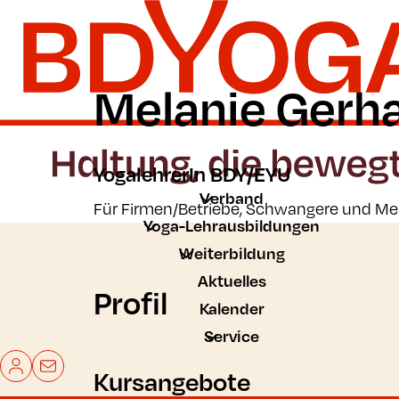
Zum Hauptinhalt der Seite springen
Zur Startseite navigieren
Melanie Gerh
YogalehrerIn BDY/EYU
Verband
Für Firmen/Betriebe, Schwangere und M
Yoga-Lehrausbildungen
Weiterbildung
Aktuelles
Profil
Kalender
Service
Mein BDYoga
Kontakt
Kursangebote