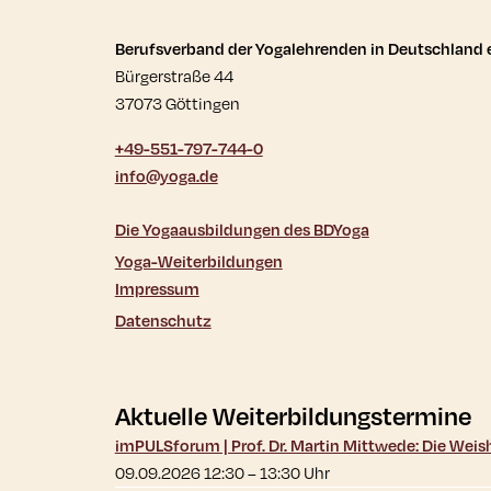
Kontaktdaten und wei
Berufsverband der Yogalehrenden in Deutschland e
Bürgerstraße 44
37073 Göttingen
+49-551-797-744-0
info@yoga.de
Die Yogaausbildungen des BDYoga
Yoga-Weiterbildungen
Impressum
Datenschutz
Aktuelle Weiterbildungstermine
imPULSforum | Prof. Dr. Martin Mittwede: Die Wei
09.09.2026 12:30
–
13:30
Uhr