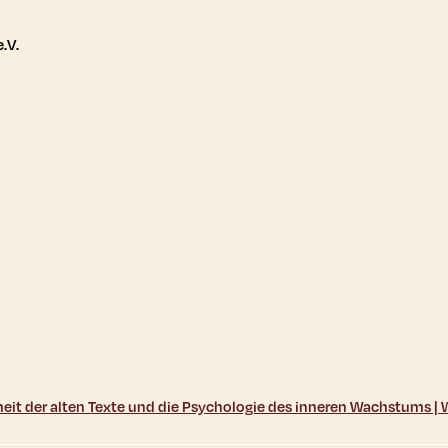
tere Links
.V.
sheit der alten Texte und die Psychologie des inneren Wachstums 