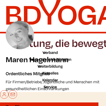
Zum Hauptinhalt der Seite springen
Zur Startseite navigieren
Verband
Maren Hagelmann
Yoga-Lehrausbildungen
Weiterbildung
Aktuelles
Ordentliches Mitglied
Kalender
Für Firmen/Betriebe, Jugendliche und Menschen mit
Service
gesundheitlichen Einschränkungen
Mein BDYoga
Kontakt