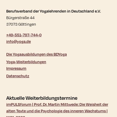
Kontaktdaten und weitere Links
Berufsverband der Yogalehrenden in Deutschland e.V.
Bürgerstraße 44
37073 Göttingen
+49-551-797-744-0
info@yoga.de
Die Yogaausbildungen des BDYoga
Yoga-Weiterbildungen
Impressum
Datenschutz
Aktuelle Weiterbildungstermine
imPULSforum | Prof. Dr. Martin Mittwede: Die Weisheit der
alten Texte und die Psychologie des inneren Wachstums |