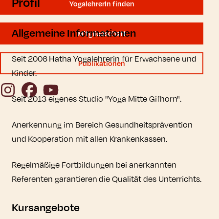
Profil
YogalehrerIn finden
Allgemeine Informationen
Mitgliedschaft
Seit 2006 Hatha Yogalehrerin für Erwachsene und
Publikationen
Kinder.
Instagram
Facebook
YouTube
Seit 2013 eigenes Studio "Yoga Mitte Gifhorn".
Anerkennung im Bereich Gesundheitsprävention
und Kooperation mit allen Krankenkassen.
Regelmäßige Fortbildungen bei anerkannten
Referenten garantieren die Qualität des Unterrichts.
Kursangebote