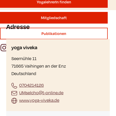
YogalehrerIn finden
Mitgliedschaft
Adresse
Publikationen
Instagram
Facebook
YouTube
yoga viveka
Seemühle 11
71665 Vaihingen an der Enz
Deutschland
0704214126
UMselcho@t-online.de
www.yoga-viveka.de