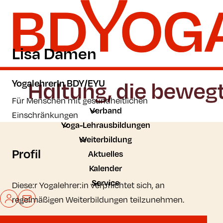
Zum Hauptinhalt der Seite springen
Zur Startseite navigieren
Lisa Damen
YogalehrerIn BDY/EYU
Für Menschen mit gesundheitlichen
Verband
Einschränkungen
Yoga-Lehrausbildungen
Weiterbildung
Profil
Aktuelles
Kalender
Service
Diese:r Yogalehrer:in verpflichtet sich, an
Mein BDYoga
Kontakt
regelmäßigen Weiterbildungen teilzunehmen.