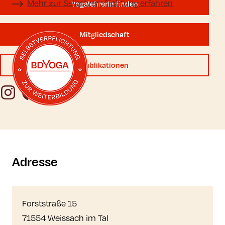
Mehr zur Selbstverpflichtung erfahren
YogalehrerIn finden
Mitgliedschaft
Mehr zur Selbstverpflichtung erfahren
Publikationen
Instagram
Facebook
YouTube
Adresse
Forststraße 15
71554 Weissach im Tal