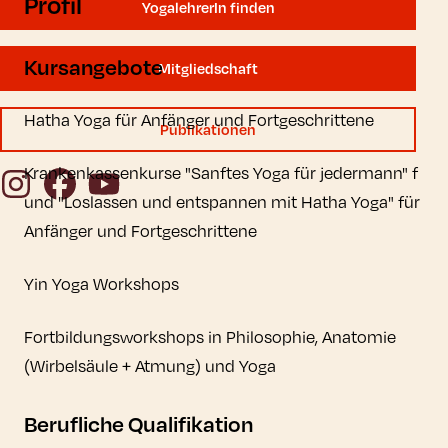
Profil
YogalehrerIn finden
Kursangebote
Mitgliedschaft
Hatha Yoga für Anfänger und Fortgeschrittene
Publikationen
Krankenkassenkurse "Sanftes Yoga für jedermann" f
Instagram
Facebook
YouTube
und "Loslassen und entspannen mit Hatha Yoga" für
Anfänger und Fortgeschrittene
Yin Yoga Workshops
Fortbildungsworkshops in Philosophie, Anatomie
(Wirbelsäule + Atmung) und Yoga
Berufliche Qualifikation