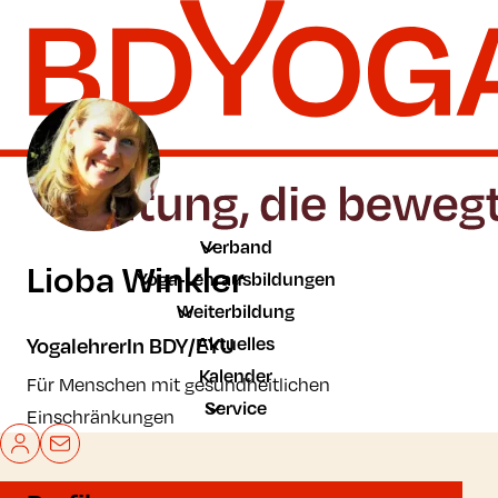
Zum Hauptinhalt der Seite springen
Zur Startseite navigieren
Verband
Lioba Winkler
Yoga-Lehrausbildungen
Weiterbildung
Aktuelles
YogalehrerIn BDY/EYU
Kalender
Für Menschen mit gesundheitlichen
Service
Einschränkungen
Mein BDYoga
Kontakt