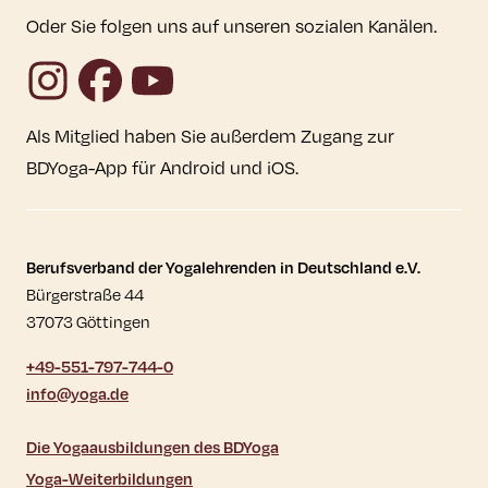
Oder Sie folgen uns auf unseren sozialen Kanälen.
Instagram
Facebook
YouTube
Als Mitglied haben Sie außerdem Zugang zur
BDYoga-App für Android und iOS.
Kontaktdaten und weitere Links
Berufsverband der Yogalehrenden in Deutschland e.V.
Bürgerstraße 44
37073 Göttingen
+49-551-797-744-0
info@yoga.de
Die Yogaausbildungen des BDYoga
Yoga-Weiterbildungen