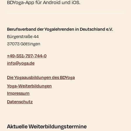
BDYoga-App für Android und iOS.
Kontaktdaten und weitere Links
Berufsverband der Yogalehrenden in Deutschland e.V.
Bürgerstraße 44
37073 Göttingen
+49-551-797-744-0
info@yoga.de
Die Yogaausbildungen des BDYoga
Yoga-Weiterbildungen
Impressum
Datenschutz
Aktuelle Weiterbildungstermine