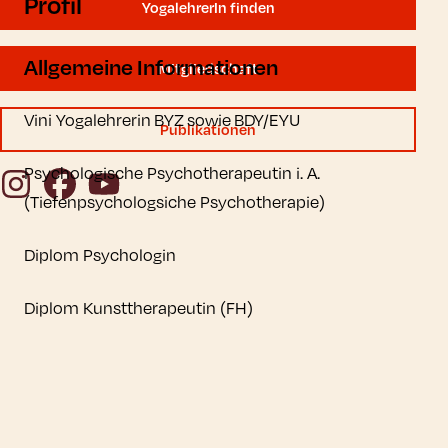
Profil
YogalehrerIn finden
Allgemeine Informationen
Mitgliedschaft
Vini Yogalehrerin BYZ sowie BDY/EYU
Publikationen
Psychologische Psychotherapeutin i. A.
Instagram
Facebook
YouTube
(Tiefenpsychologsiche Psychotherapie)
Diplom Psychologin
Diplom Kunsttherapeutin (FH)