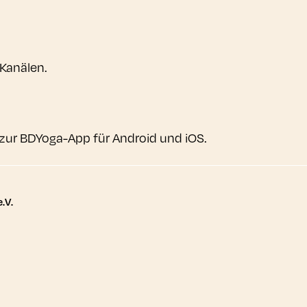
 Kanälen.
zur BDYoga-App für Android und iOS.
tere Links
.V.