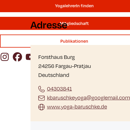
YogalehrerIn finden
Adresse
Mitgliedschaft
Publikationen
Instagram
Facebook
YouTube
Forsthaus Burg
24256 Fargau-Pratjau
Deutschland
04303841
kbaruschkeyoga@googlemail.com
www.yoga-baruschke.de