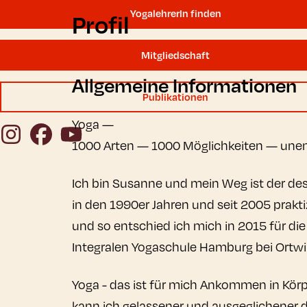
YogalehrerIn finden
Profil
Mitgliedschaft
Allgemeine Informationen
Publikationen
Yoga —
Instagram
Facebook
YouTube
1000 Arten — 1000 Möglichkeiten — unen
Ich bin Susanne und mein Weg ist der des
in den 1990er Jahren und seit 2005 prak
und so entschied ich mich in 2015 für di
Integralen Yogaschule Hamburg bei Ortwi
Yoga - das ist für mich Ankommen in Kö
kann ich gelassener und ausgeglichener 