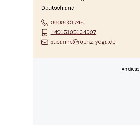
Deutschland
0408001745
+4915165194907
susanne@roenz-yoga.de
An diese