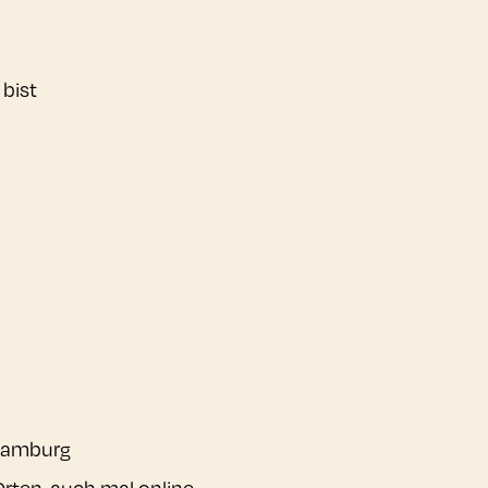
bist
 Hamburg
Orten, auch mal online