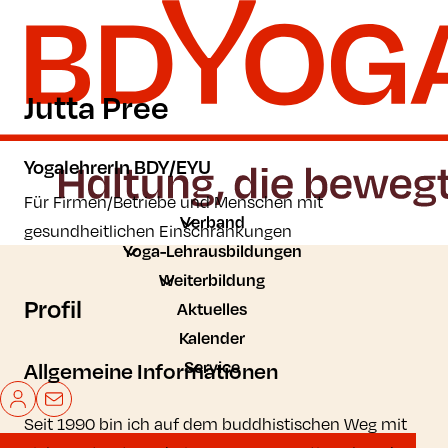
Zum Hauptinhalt der Seite springen
Zur Startseite navigieren
Jutta Pree
YogalehrerIn BDY/EYU
Für Firmen/Betriebe und Menschen mit
Verband
gesundheitlichen Einschränkungen
Yoga-Lehrausbildungen
Weiterbildung
Profil
Aktuelles
Kalender
Service
Allgemeine Informationen
Mein BDYoga
Kontakt
Seit 1990 bin ich auf dem buddhistischen Weg mit