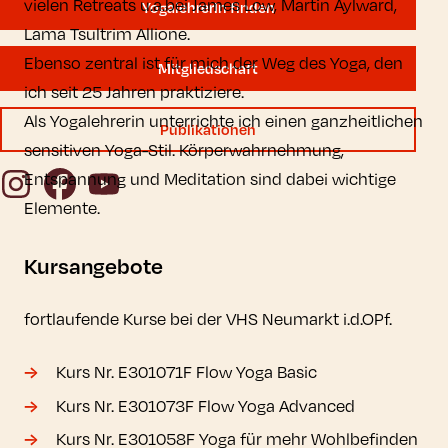
vielen Retreats u.a.bei James Low, Martin Aylward,
YogalehrerIn finden
Lama Tsultrim Allione.
Ebenso zentral ist für mich der Weg des Yoga, den
Mitgliedschaft
ich seit 25 Jahren praktiziere.
Als Yogalehrerin unterrichte ich einen ganzheitlichen
Publikationen
sensitiven Yoga-Stil. Körperwahrnehmung,
Instagram
Facebook
YouTube
Entspannung und Meditation sind dabei wichtige
Elemente.
Kursangebote
fortlaufende Kurse bei der VHS Neumarkt i.d.OPf.
Kurs Nr. E301071F Flow Yoga Basic
Kurs Nr. E301073F Flow Yoga Advanced
Kurs Nr. E301058F Yoga für mehr Wohlbefinden